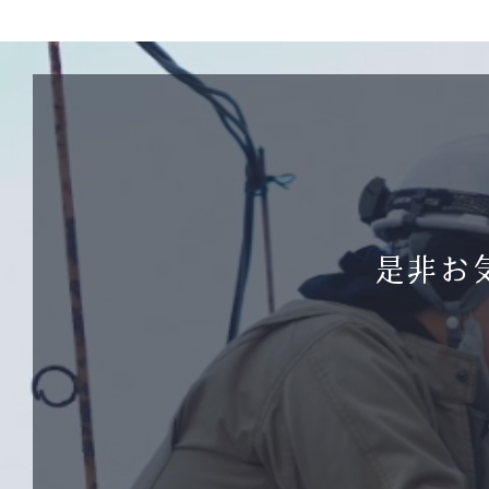
動
画
プ
レ
ー
ヤ
ー
是非お