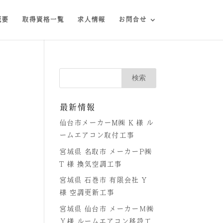
概要
取得資格一覧
求人情報
お問合せ
最新情報
仙台市メーカーM㈱ K 様 ル
ームエアコン取付工事
宮城県 名取市 メーカーP㈱
T 様 換気空調工事
宮城県 石巻市 有限会社 Y
様 空調更新工事
宮城県 仙台市 メーカーＭ㈱
Ｙ様 ルームエアコン移設工